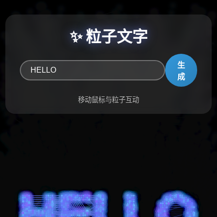
✨ 粒子文字
生
成
移动鼠标与粒子互动