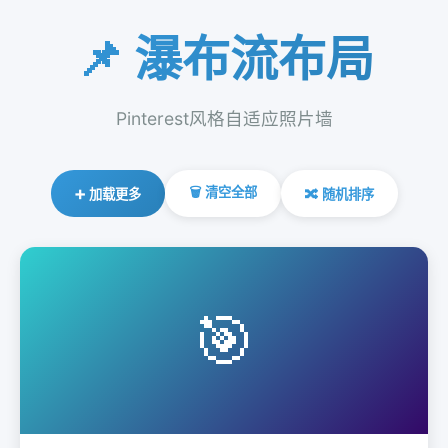
📌 瀑布流布局
Pinterest风格自适应照片墙
🗑️ 清空全部
➕ 加载更多
🔀 随机排序
🎯