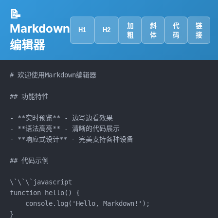
📝
Markdown
加
斜
代
链
H1
H2
粗
体
码
接
编辑器