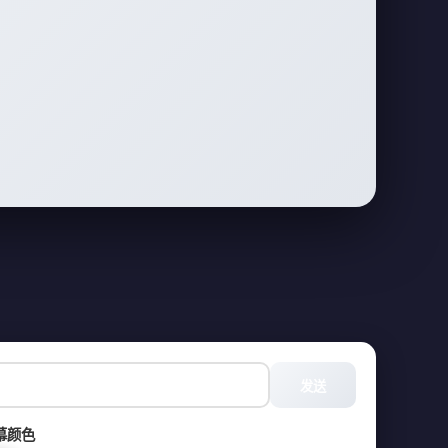
发送
幕颜色