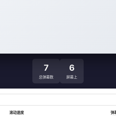
7
6
总弹幕数
屏幕上
滚动速度
弹