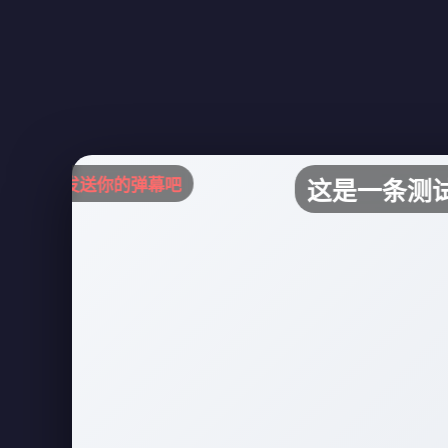
试发送你的弹幕吧
这是一条测试弹幕